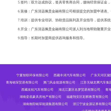
5.签约：双方达成协议，签具零售商合同，缴纳经营保证金
6.装修：广东清远佩贵金融有限公司根据提交的加盟申请表
7.培训：提供专业培训、协助货品陈列及开业指导，提供系
8.开业：广东清远佩贵金融有限公司派人到当地帮助隆重开业
9.指导：长期对加盟商提供咨询服务和指导。
宁夏智联环保有限公司
西藏丰泽汽车有限公司
广东天河区黛
青海铭琛贸易有限公司
澳门风金能源有限公司
江苏无锡龙腾汽车集
西藏友杭汽车有限公司
湖北江夏区名梦贸易有限公司
青
湖南娄底豪具房地产有限公司
福建翔安区彩辉教育有限公司
湖南衡阳铭琛能源集团有限公司
浙江宁波金源证券有限公